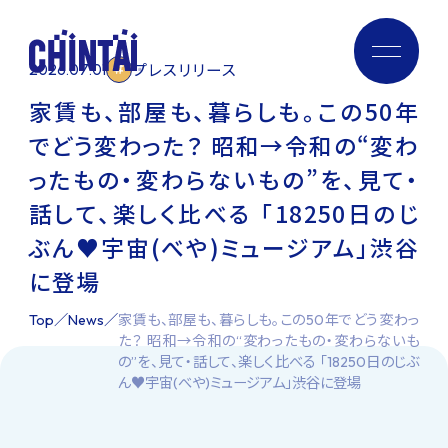
社会貢献プロジェクト
学生応援活動
メディア活動
プレスリリース
2026.07.01
家賃も、部屋も、暮らしも。この50年
お知らせ
News
でどう変わった？ 昭和→令和の“変わ
ったもの・変わらないもの”を、見て・
採用情報
Recruit
話して、楽しく比べる 「18250⽇のじ
ぶん♥宇宙(べや)ミュージアム」渋谷
お問い合わせ
Contact
に登場
Top
News
家賃も、部屋も、暮らしも。この50年でどう変わっ
た？ 昭和→令和の“変わったもの・変わらないも
の”を、見て・話して、楽しく比べる 「18250⽇のじぶ
ん♥宇宙(べや)ミュージアム」渋谷に登場