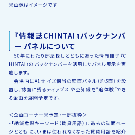
※画像はイメージです
『情報誌CHINTAI』バックナンバ
ー パネルについて
50年にわたり部屋探しとともにあった情報冊子『C
HINTAI』の バックナンバーを活用したパネル展示を実
施します。
会場内にA1サ イズ相当の壁面パネル（約5面）を設
置し、誌面に残るティップス や豆知識を“追体験”でき
る企画を展開予定です。
＜企画コーナー※予定・一部抜粋＞
・「絶滅危惧キーワード（賃貸用語）」：過去の誌面ペー
ジととも に、いまは使われなくなった賃貸用語を紹介