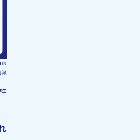
IN
廣瀬
学生
れ