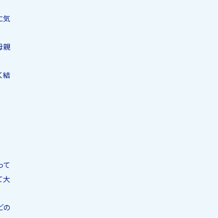
に気
母親
く結
って
て大
どの