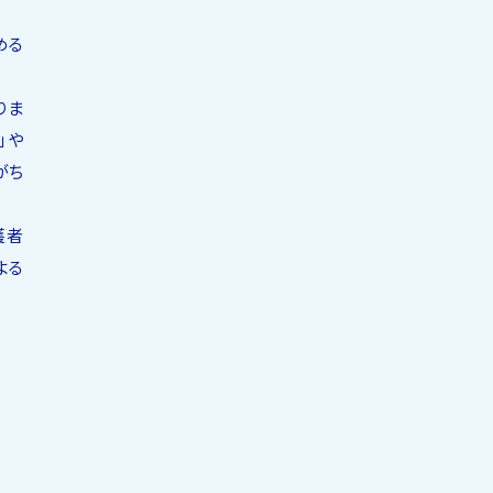
める
りま
」や
がち
護者
よる