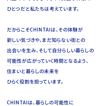
ひとつだと私たちは考えています。
だからこそCHINTAIは、その体験が
新
し
い
気
づ
き
や、
ま
だ
知
ら
な
い
街
と
の
出
会
い
を生み、
そして
自
分
ら
し
い
暮
ら
し
の
可
能
性
が広がっていく時間となるよう、
住まいと暮らしの未来を
ひらく役割を担っています。
CHINTAIは、暮らしの可能性に