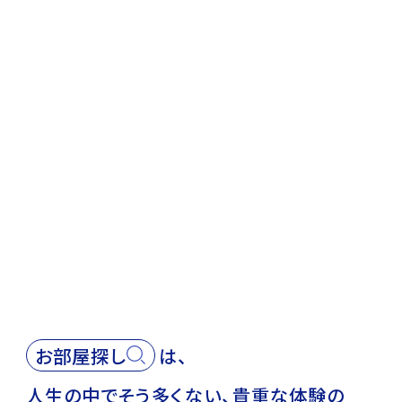
お
部
屋
探
し
は、
人生の中でそう多くない、
貴重な体験の